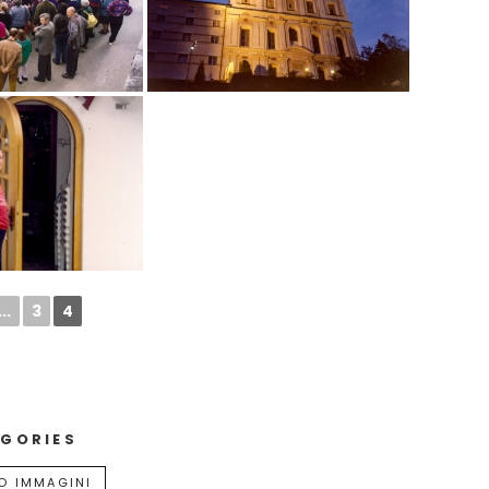
...
3
4
GORIES
O IMMAGINI