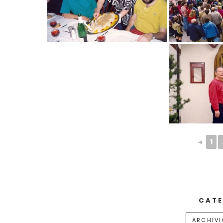
◄
1
CATE
ARCHIVI