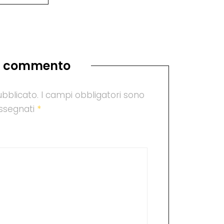
n commento
ubblicato.
I campi obbligatori sono
ssegnati
*