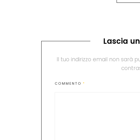
Lascia u
Il tuo indirizzo email non sarà p
contra
COMMENTO
*