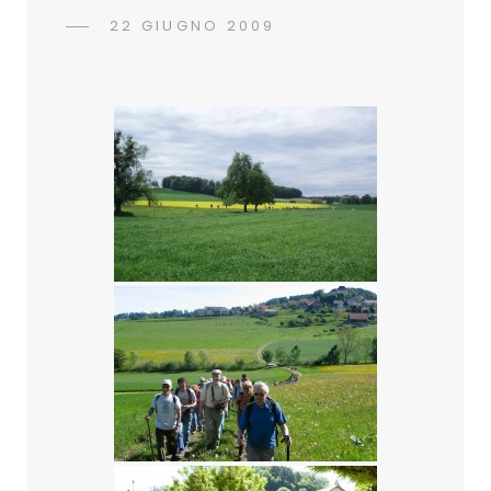
POSTED
22 GIUGNO 2009
ADMIN
BY
ON