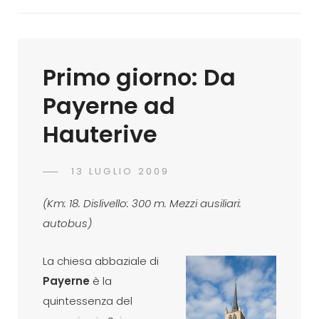
Primo giorno: Da
Payerne ad
Hauterive
POSTED
13 LUGLIO 2009
ADMIN
BY
ON
(Km: 18. Dislivello: 300 m. Mezzi ausiliari:
autobus)
La chiesa abbaziale di
Payerne
è la
quintessenza del