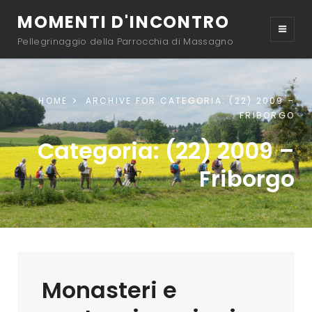
MOMENTI D'INCONTRO
Pellegrinaggio della Parrocchia di Massagno
HOME
ARCHIVE FOR
CATEGORIA:
(22) 2009 –
FRIBORGO
Categoria:
(22) 2009 –
Friborgo
Monasteri e