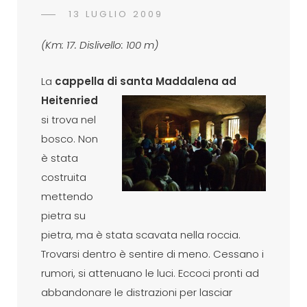
POSTED
13 LUGLIO 2009
ADMIN
BY
ON
(Km: 17. Dislivello: 100 m)
La
cappella di santa Maddalena ad
Heitenried
si trova nel
bosco. Non
è stata
costruita
mettendo
pietra su
pietra, ma è stata scavata nella roccia.
Trovarsi dentro è sentire di meno. Cessano i
rumori, si attenuano le luci. Eccoci pronti ad
abbandonare le distrazioni per lasciar