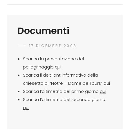
Documenti
POSTED
17 DICEMBRE 2008
ADMIN
BY
ON
Scarica la presentazione del
pellegrinaggio
qui
Scarica il depliant informativo della
chiesetta di “Notre – Dame de Tours”
qui
Scarica l’altimetria del primo giorno
qui
Scarica l’altimetria del secondo giorno
qui