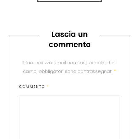
Lascia un
commento
Il tuo indirizzo email non sarà pubblicato.
I
campi obbligatori sono contrassegnati
*
COMMENTO
*