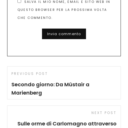
SALVA IL MIO NOME, EMAIL E SITO WEB IN
QUESTO BROWSER PER LA PROSSIMA VOLTA
CHE COMMENTO.
A
L
T
E
R
Navigazione
N
A
Previous
PREVIOUS POST
T
articoli
I
Post
Secondo giorno: Da Müstair a
V
E
Marienberg
:
Next
NEXT POST
Post
Sulle orme di Carlomagno attraverso