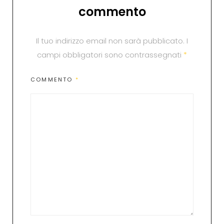
commento
Il tuo indirizzo email non sarà pubblicato.
I
campi obbligatori sono contrassegnati
*
COMMENTO
*