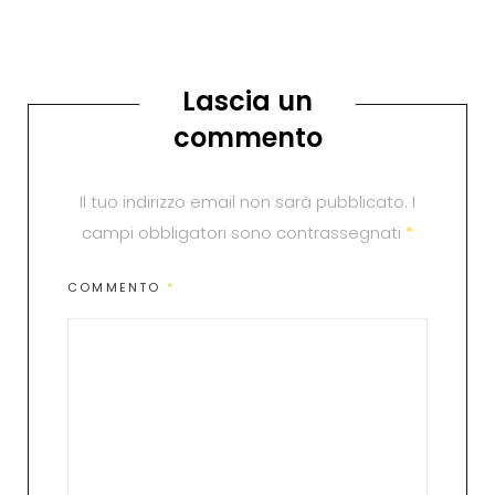
Lascia un
commento
Il tuo indirizzo email non sarà pubblicato.
I
campi obbligatori sono contrassegnati
*
COMMENTO
*