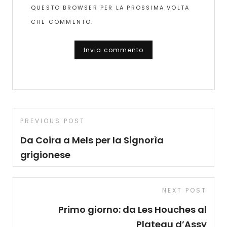
QUESTO BROWSER PER LA PROSSIMA VOLTA
CHE COMMENTO.
A
L
T
E
R
Navigazione
N
A
Previous
PREVIOUS POST
T
articoli
I
Post
Da Coira a Mels per la Signorìa
V
E
grigionese
:
Next
NEXT POST
Post
Primo giorno: da Les Houches al
Plateau d’Assy